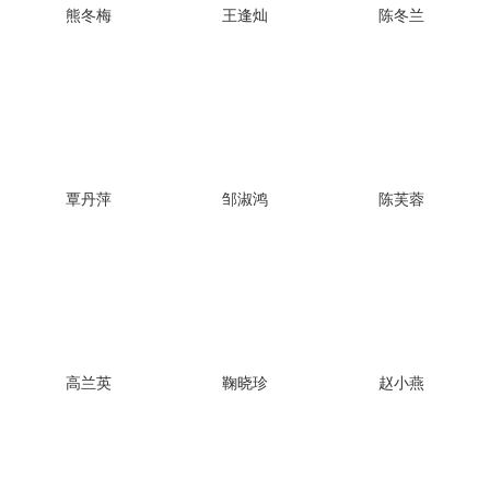
熊冬梅
王逢灿
陈冬兰
覃丹萍
邹淑鸿
陈芙蓉
高兰英
鞠晓珍
赵小燕