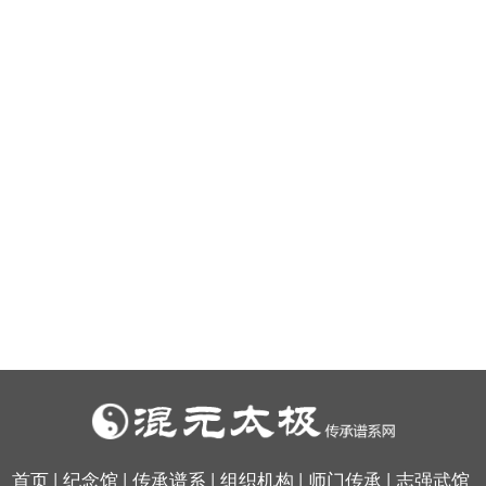
首页
|
纪念馆
|
传承谱系
|
组织机构
|
师门传承
|
志强武馆