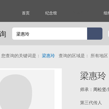
首页
纪念馆
传承谱系
组
询
您查询的关键词是：
梁惠玲
查询的区域是：
所有地区
梁惠玲
师承：
周松坚/
第三代传人